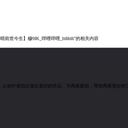
今生】穆9IK_哔哩哔哩_bilibili”的相关内容
，让创作者拍出做出更好的作品，为商家赋能，帮助商家更好的