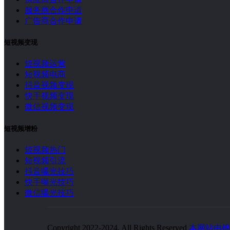
服务商合作申请
广告商合作申请
短视频变现
短视频运营
短视频电商
抖音视频变现
快手视频变现
微信视频变现
短视频增粉
短视频热门
短视频引流
抖音曝光技巧
快手曝光技巧
微信曝光技巧
Copyright 2022-2024. All Rights Reserved
本网站由棉