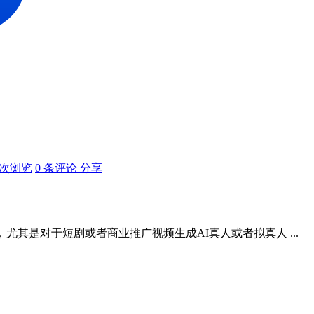
0 次浏览
0 条评论
分享
尤其是对于短剧或者商业推广视频生成AI真人或者拟真人 ...