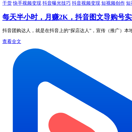
干货
快手视频变现
抖音曝光技巧
抖音视频变现
短视频创作
短
每天半小时，月赚2K，抖音图文导购号
抖音团购达人，就是在抖音上的“探店达人”，宣传（推广）本地
查看全文