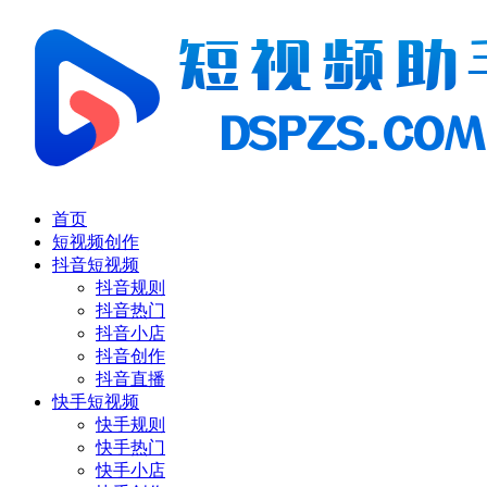
首页
短视频创作
抖音短视频
抖音规则
抖音热门
抖音小店
抖音创作
抖音直播
快手短视频
快手规则
快手热门
快手小店