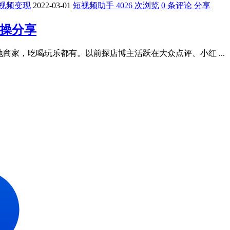
视频变现
2022-03-01
短视频助手
4026 次浏览
0 条评论
分享
实操分享
商家，吃喝玩乐都有。以前探店博主活跃在大众点评、小红 ...