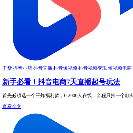
干货
抖音小店
抖音直播
抖音短视频
抖音视频变现
短视频电商
新手必看！抖音电商7天直播起号玩法
首先必须选一个王炸福利款，0-2000人在线，全程只推一个款
查看全文