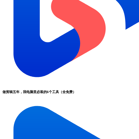
做剪辑五年，我电脑里必装的6个工具（全免费）