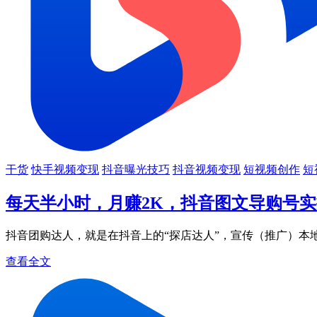
干货
快手视频变现
抖音曝光技巧
抖音视频变现
短视频创作
短
每天半小时，月赚2K，抖音图文导购号
抖音团购达人，就是在抖音上的“探店达人”，宣传（推广）本地
查看全文