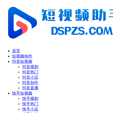
首页
短视频创作
抖音短视频
抖音规则
抖音热门
抖音小店
抖音创作
抖音直播
快手短视频
快手规则
快手热门
快手小店