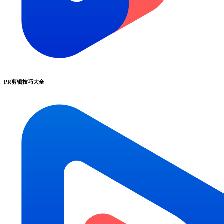
PR剪辑技巧大全