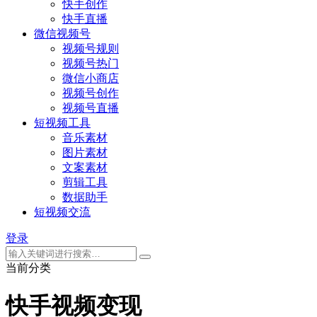
快手创作
快手直播
微信视频号
视频号规则
视频号热门
微信小商店
视频号创作
视频号直播
短视频工具
音乐素材
图片素材
文案素材
剪辑工具
数据助手
短视频交流
登录
当前分类
快手视频变现