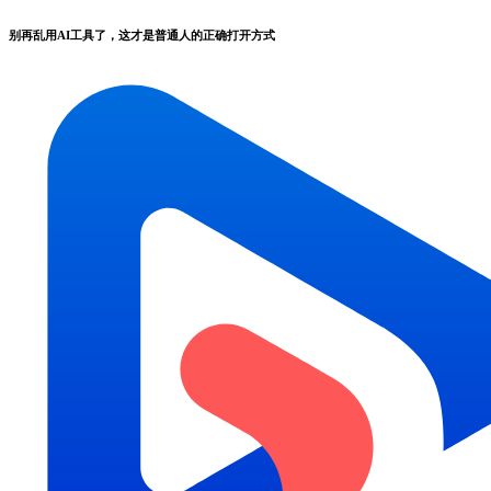
别再乱用AI工具了，这才是普通人的正确打开方式