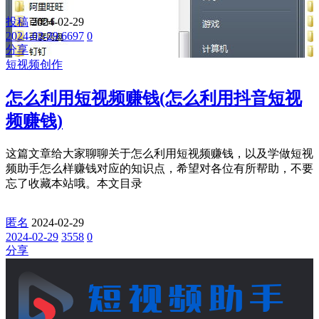
投稿
2024-02-29
2024-02-29
6697
0
分享
短视频创作
怎么利用短视频赚钱(怎么利用抖音短视
频赚钱)
这篇文章给大家聊聊关于怎么利用短视频赚钱，以及学做短视
频助手怎么样赚钱对应的知识点，希望对各位有所帮助，不要
忘了收藏本站哦。本文目录
匿名
2024-02-29
2024-02-29
3558
0
分享