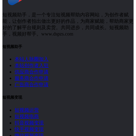
短视频助手，是一个专注短视频帮助内容网站，为创作者赋
能，让创作者拍出做出更好的作品，为商家赋能，帮助商家更
好的了解平台规则及卖货。共同进步，共同成长。短视频助
手，视频好帮手。www.dspzs.com
短视频助手
本站人脉圈加入
本站创作者入驻
供应商合作申请
服务商合作申请
广告商合作申请
短视频变现
短视频运营
短视频电商
抖音视频变现
快手视频变现
微信视频变现