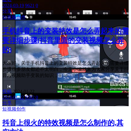
2024-03-19
9621
0
分享
短视频创作
手机抖音上的变装特效是怎么弄起来的需
要详细步骤(抖音里面的变装视频怎么弄
的)
大家好，关于手机抖音上的变装特效是怎么弄起来的需要详细
步骤很多朋友都还不太明白，今天小编就来为大家分享关于抖
音短视频助手变装的知识，
投稿
2024-01-22
2024-01-22
8582
0
分享
短视频创作
抖音上很火的特效视频是怎么制作的,其