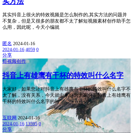
实方法
其实抖音上很火的特效视频是怎么制作的,其实方法的问题并
不复杂，但是又很多的朋友都不太了解短视频素材创作助手怎
么用，因此呢，今天小编就
匿名
2024-01-16
2024-01-16
4059
0
分享
短视频创作
抖音上有雄鹰有干杯的特效叫什么名字
大家好，如果您还对抖音上有雄鹰有干杯的特效叫什么名字不
太了解，没有关系，今天就由本站为大家分享抖音上有雄鹰有
干杯的特效叫什么名字的知
互联网
2024-01-16
2024-01-16
13595
0
分享