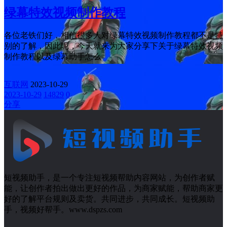
绿幕特效视频制作教程
各位老铁们好，相信很多人对绿幕特效视频制作教程都不是特
别的了解，因此呢，今天就来为大家分享下关于绿幕特效视频
制作教程以及绿幕助手怎么
互联网
2023-10-29
2023-10-29
14829
0
分享
短视频助手，是一个专注短视频帮助内容网站，为创作者赋
能，让创作者拍出做出更好的作品，为商家赋能，帮助商家更
好的了解平台规则及卖货。共同进步，共同成长。短视频助
手，视频好帮手。www.dspzs.com