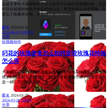
这篇文章给大家聊聊关于什么软件可以做抖音视频特效，以及
抖音短视频特效助手对应的知识点，希望对各位有所帮助，不
要忘了收藏本站哦。本文目
匿名
2024-04-16
2024-04-16
11676
0
分享
短视频创作
叼花的玫瑰使者怎么拍抖音咬玫瑰花特效
怎么弄
大家好，叼花的玫瑰使者怎么拍抖音咬玫瑰花特效怎么弄相信
很多的网友都不是很明白，包括抖音短视频小助手玫瑰玫瑰也
是一样，不过没有关系，接
匿名
2024-03-28
2024-03-28
3200
0
分享