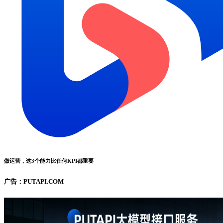
做运营，这3个能力比任何KPI都重要
广告：PUTAPI.COM