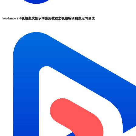
Seedance 2.0视频生成提示词使用教程之视频编辑精准定向修改