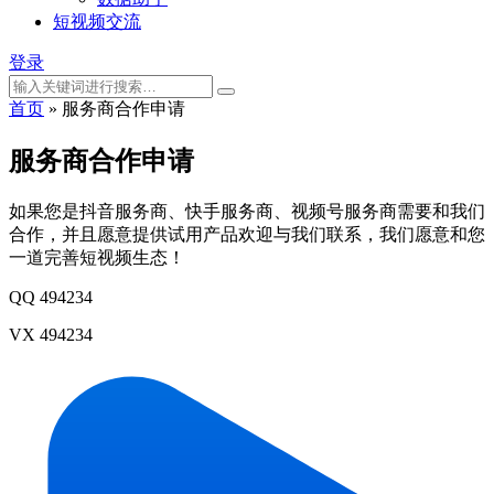
短视频交流
登录
首页
»
服务商合作申请
服务商合作申请
如果您是抖音服务商、快手服务商、视频号服务商需要和我们
合作，并且愿意提供试用产品欢迎与我们联系，我们愿意和您
一道完善短视频生态！
QQ 494234
VX 494234