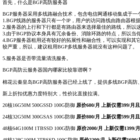
首先，什么是BGP高防服务器
BGP服务器采用多线路融合技术，包含电信网通移动集成于一个
1.BGP线路的服务器只有一个IP，用户的访问路线由路由
2.服务器的上行和下行都是有路由器来选择最佳的路线，所以
3.由于BGP协议本身具有冗余备份、消除环路的特点，所以
4.BGP服务器租用还有较好的拓展性和融合性，可以实现和
较严重，所以，建议租用BGP多线服务器就没有这种问题了。
5.服务器是否带流量清洗服务。
BGP高防云服务器国内哪家比较靠谱啊？
棉花云秦皇岛BGP高防服务器已经上线了，提供多线BGP高防、
新上折扣优惠力度特别大，性价比直接拉满。
20核16G50M 500GSSD 100G防御
原价600/月 上新仅需399/
24核32G50M 300GSAS 100G防御
原价800/月 上新仅需599/
48核64G100M 1TBSSD 100G防御
原价2000/月 上新仅需139
48核128G100M 2TBSSD 100G防御
原价2200/月 上新仅需169