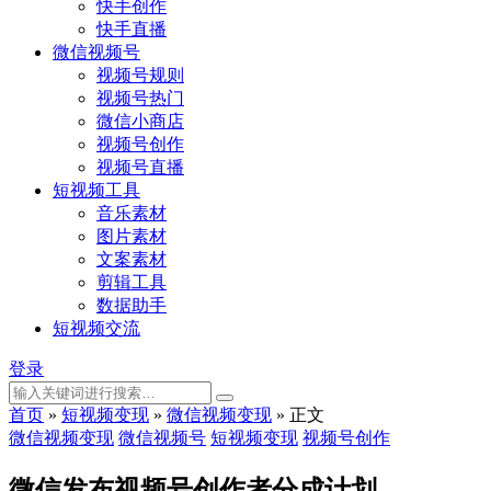
快手创作
快手直播
微信视频号
视频号规则
视频号热门
微信小商店
视频号创作
视频号直播
短视频工具
音乐素材
图片素材
文案素材
剪辑工具
数据助手
短视频交流
登录
首页
»
短视频变现
»
微信视频变现
»
正文
微信视频变现
微信视频号
短视频变现
视频号创作
微信发布视频号创作者分成计划