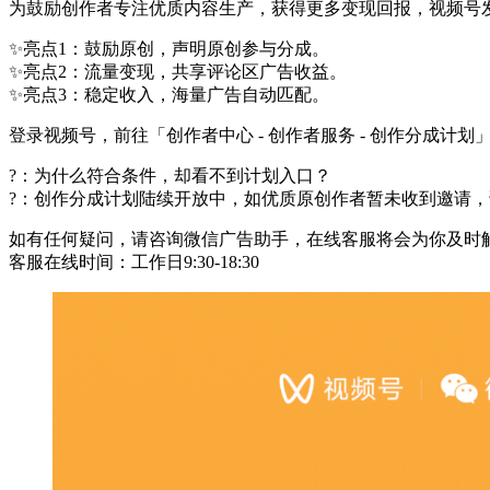
为鼓励创作者专注优质内容生产，获得更多变现回报，视频号
✨亮点1：鼓励原创，声明原创参与分成。
✨亮点2：流量变现，共享评论区广告收益。
✨亮点3：稳定收入，海量广告自动匹配。
登录视频号，前往「创作者中心 - 创作者服务 - 创作分成计
?：为什么符合条件，却看不到计划入口？
?：创作分成计划陆续开放中，如优质原创作者暂未收到邀请
如有任何疑问，请咨询微信广告助手，在线客服将会为你及时
客服在线时间：工作日9:30-18:30