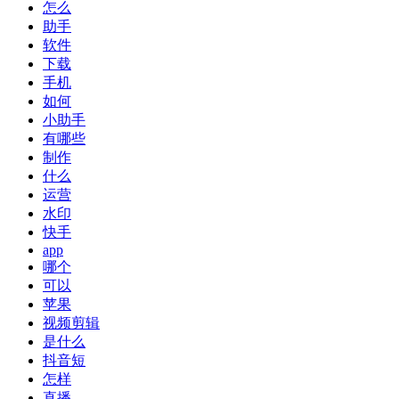
怎么
助手
软件
下载
手机
如何
小助手
有哪些
制作
什么
运营
水印
快手
app
哪个
可以
苹果
视频剪辑
是什么
抖音短
怎样
直播