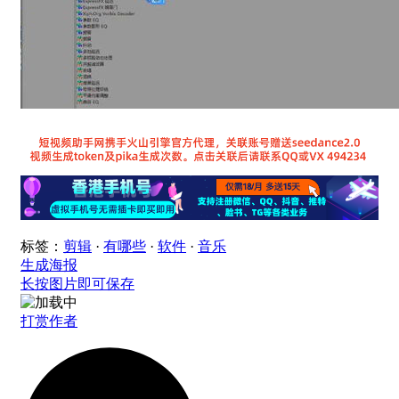
标签：
剪辑
·
有哪些
·
软件
·
音乐
生成海报
长按图片即可保存
打赏作者