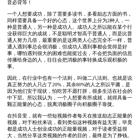
音必背等！
一个人想要成功，除了需要多读书，多看励志方面的书，
同样需要具备一个好的心态，这个世界上分为2种人，一
种是普通人，另一种是成功人。成功人之所以能在某个行
业获得巨大的成就，不是聪明才智高于普通人，而是比普
通人努力几倍，最重要的是这两类人心态完全不一样，普
通人遇到事总会很消极，但成功人遇到事都会觉得是好
事，哪怕遇到很大的困难也能挺过去，不会把负面的信息
传播给身边的人，往往会把消极的事转换成乐观积极的
事。
因此，在行业中也有一个法则，叫做二八法则。也就是说
真正努力的人只占了20%，其余80%的人之所以平庸，是
因为他们安于现状，怕吃苦不愿打拼，很多生活在社会的
中下层。所以我认为，一个人想要有所成就，就得具备一
颗正能量的心态，脱离消极圈子向积极圈子靠拢。
在抖音里，就有一些短视频作者每天在推送励志正能量的
视频，对于粉丝来说，看到类似这种视频有益无害，毕竟
都是成功人士创业成功的正能量视频，对于读者受益很
大，当然分享这类视频的作者的目的，最终是为了挣钱。