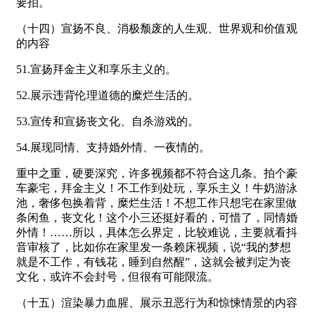
要拍。
（十四）宣扬不良、消极颓废的人生观、世界观和价值观
的内容
51.宣扬拜金主义和享乐主义的。
52.展示违背伦理道德的糜烂生活的。
53.宣传和宣扬丧文化、自杀游戏的。
54.展现同情、支持婚外情、一夜情的。
重中之重，硬要深究，许多视频都不符合这几条。拍个豪
车豪宅，拜金主义！不工作到处玩，享乐主义！牛奶游泳
池，奢侈包换着背，糜烂生活！不想工作只想宅在家里做
条闲鱼，丧文化！这个小三还挺好看的，可惜了，同情婚
外情！……所以，具体怎么界定，比较难说，主要就看抖
音审核了，比如你在家里发一条赖床视频，说“我的梦想
就是不工作，有钱花，睡到自然醒”，这就会被判定为丧
文化，或许不会封号，但很有可能限流。
（十五）渲染暴力血腥、展示丑恶行为和惊悚情景的内容