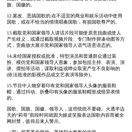
旗、国徽的。
12.篡改、恶搞国歌的;在不适宜的商业和娱乐活动中使用
国歌，或在不恰当的情境唱奏国歌，有损国歌尊严的。
13.截取党和国家领导人讲话片段可能使原意扭曲或使人
产生歧义，或通过截取视频片段、专门制作拼凑动图等方
式，歪曲放大展示党和国家领导人语气语意语态的。
14.未经国家授权或批准，特型演员和普通群众通过装
扮、模仿党和国家领导人形象，参加包括主持、表演、演
讲、摆拍等活动，谋取利益或哗众取宠产生不良影响的
(依法批准的影视作品或文艺表演等除外)。
15.节目中人物穿着印有党和国家领导人头像的服装鞋
帽，通过抖动、折叠印有头像的服装鞋帽形成怪异表情
的。
国歌、国旗、国徽、领导人，这些统统不要碰。火透半边
天的“莉哥”前段时间就因为嬉皮笑脸表达国歌内容而被全
网封禁，值得后来人警示。