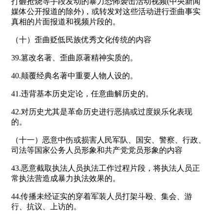
打砸抢烧等手段发动的暴力恐怖袭击活动视频(中央新闻
媒体公开报道的除外)，或转发对这些活动进行歪曲事实
真相的片面报道和视频片段的。
（十）歪曲贬低民族优秀文化传统的内容
39.篡改名著、歪曲原著精神实质的。
40.颠覆经典名著中重要人物人设的。
41.违背基本历史定论，任意曲解历史的。
42.对历史尤其是革命历史进行恶搞或过度娱乐化表现
的。
（十一）恶意中伤或损害人民军队、国安、警察、行政、
司法等国家公务人员形象和共产党党员形象的内容
43.恶意截取执法人员执法工作过程片段，将执法人员正
常执法营造成暴力执法效果的。
44.传播未经证实的穿着军装人员打架斗殴、集会、游
行、抗议、上访的。