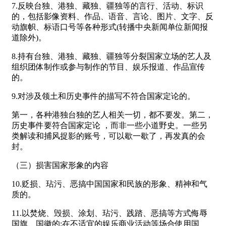
7.反映台独、港独、藏独、疆独等的言行、活动、标识
的，包括影像资料、作品、语音、言论、图片、文字、反
动旗帜、标语口号等各种形式(转播中央新闻单位新闻报
道除外)。
8.持有台独、港独、藏独、疆独等分裂国家立场的艺人及
组织团体制作或参与制作的节目、娱乐报道、作品宣传
的。
9.对涉及领土和历史事件的描写不符合国家定论的。
第一，各种港独台独的艺人相关一切，都不要发。第二，
历史事件要符合国家定论 ，而非一些小道野史。一些另
类解读和捕风捉影的账号，可以歇一歇了，再发真的会
封。
（三）损害国家形象的内容
10.贬损、玷污、恶搞中国国家和民族的形象、精神和气
质的。
11.以焚烧、毁损、涂划、玷污、践踏、恶搞等方式侮辱
国旗、国徽的;在不适宜的娱乐商业活动等场合使用国