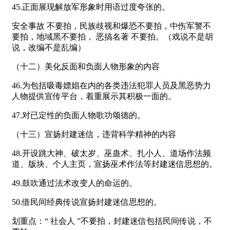
45.正面展现解放军形象时用语过度夸张的。
安全事故 不要拍，民族歧视和爆恐不要拍，中伤军警不
要拍，地域黑不要拍， 恶搞名著 不要拍。（戏说不是胡
说，改编不是乱编）
（十二）美化反面和负面人物形象的内容
46.为包括吸毒嫖娼在内的各类违法犯罪人员及黑恶势力
人物提供宣传平台，着重展示其积极一面的。
47.对已定性的负面人物歌功颂德的。
（十三）宣扬封建迷信，违背科学精神的内容
48.开设跳大神、破太岁、巫蛊术、扎小人、道场作法频
道、版块、个人主页，宣扬巫术作法等封建迷信思想的。
49.鼓吹通过法术改变人的命运的。
50.借民间经典传说宣扬封建迷信思想的。
划重点：“ 社会人 ”不要拍，封建迷信包括民间传说，不