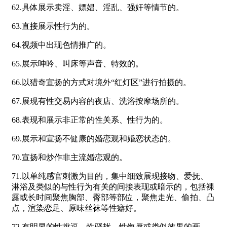
62.具体展示卖淫、嫖娼、淫乱、强奸等情节的。
63.直接展示性行为的。
64.视频中出现色情推广的。
65.展示呻吟、叫床等声音、特效的。
66.以猎奇宣扬的方式对境外“红灯区”进行拍摄的。
67.展现有性交易内容的夜店、洗浴按摩场所的。
68.表现和展示非正常的性关系、性行为的。
69.展示和宣扬不健康的婚恋观和婚恋状态的。
70.宣扬和炒作非主流婚恋观的。
71.以单纯感官刺激为目的，集中细致展现接吻、爱抚、
淋浴及类似的与性行为有关的间接表现或暗示的，包括裸
露或长时间聚焦胸部、臀部等部位，聚焦走光、偷拍、凸
点，渲染恋足、原味丝袜等性癖好。
72.有明显的性挑逗、性骚扰、性侮辱或类似效果的画