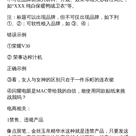
如“XXX 纯白保暖鸭绒卫衣”等。
注：标题可以出现品牌，但不可仅出现品牌，如下列
①、②；可软性植入品牌，如 ③、④；
错误示例
①荣耀V30
② 荣事达榨汁机
正确示例
③看，女人与女神的区别只在于一件乐町的连衣裙
④闪耀电眼是MAC带给我的自信，敢使用同款贴纸来挑
战我吗？
电商相关：
1禁售、违规产品
像点斑笔，金丝玉帛精华水这种就是违禁产品，只要发这