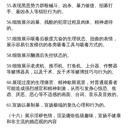
55.表现黑恶势力群殴械斗、凶杀、暴力催债、招募打
手、雇凶杀人等猖狂行为的。
56.细致展示凶暴、残酷的犯罪过程及肉体、精神虐待
的。
57.细致展示吸毒后极度亢奋的生理状态、扭曲的表情，
展示容易引发模仿的各类吸毒工具与吸毒方式的。
58.细致展示酗酒后失控状态的。
59.细致展示老虎机、推币机、打鱼机、上分器、作弊器
等赌博器具，以及千术、反千术等赌博技巧与行为的。
60.展现过度的生理痛苦、精神歇斯底里，对普通观看者
可能造成强烈感官和精神刺激，从而引发身心惊恐、焦
虑、厌恶、恶心等不适感的画面、台词、音乐及音效的。
61.宣扬以暴制暴，宣扬极端的复仇心理和行为的。
（十六）展示淫秽色情，渲染庸俗低级趣味，宣扬不健康
和非主流的婚恋观的内容