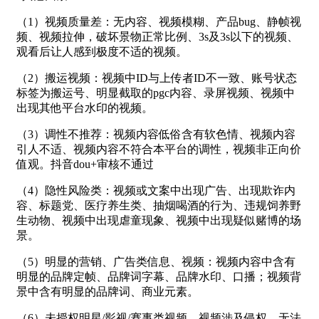
（1）视频质量差：无内容、视频模糊、产品bug、静帧视
频、视频拉伸，破坏景物正常比例、3s及3s以下的视频、
观看后让人感到极度不适的视频。
（2）搬运视频：视频中ID与上传者ID不一致、账号状态
标签为搬运号、明显截取的pgc内容、录屏视频、视频中
出现其他平台水印的视频。
（3）调性不推荐：视频内容低俗含有软色情、视频内容
引人不适、视频内容不符合本平台的调性，视频非正向价
值观。抖音dou+审核不通过
（4）隐性风险类：视频或文案中出现广告、出现欺诈内
容、标题党、医疗养生类、抽烟喝酒的行为、违规饲养野
生动物、视频中出现虐童现象、视频中出现疑似赌博的场
景。
（5）明显的营销、广告类信息、视频：视频内容中含有
明显的品牌定帧、品牌词字幕、品牌水印、口播；视频背
景中含有明显的品牌词、商业元素。
（6）未授权明星/影视/赛事类视频。视频涉及侵权，无法